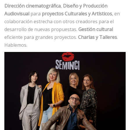
Dirección cinematográfica
,
Diseño y Producción
Audiovisual
para
proyectos Culturales y Artísticos
, en
colaboración estrecha con otros creadores para el
desarrollo de nuevas propuestas.
Gestión cultural
eficiente para grandes proyectos.
Charlas y Talleres
.
Hablemos.