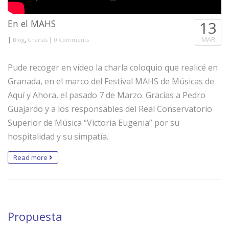
En el MAHS
13
|
,
|
MAR
Blog
Charlas
0 Comments
Pude recoger en vídeo la charla coloquio que realicé en
Granada, en el marco del Festival MAHS de Músicas de
Aquí y Ahora, el pasado 7 de Marzo. Gracias a Pedro
Guajardo y a los responsables del Real Conservatorio
Superior de Música “Victoria Eugenia” por su
hospitalidad y su simpatía.
Read more
Propuesta