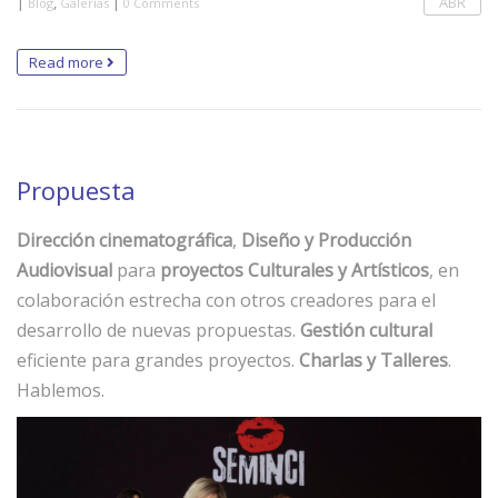
|
,
|
ABR
Blog
Galerías
0 Comments
Read more
Propuesta
Dirección cinematográfica
,
Diseño y Producción
Audiovisual
para
proyectos Culturales y Artísticos
, en
colaboración estrecha con otros creadores para el
desarrollo de nuevas propuestas.
Gestión cultural
eficiente para grandes proyectos.
Charlas y Talleres
.
Hablemos.