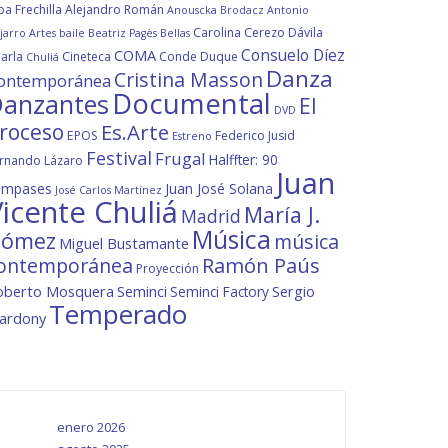
ba Frechilla
Alejandro Román
Anouscka Brodacz
Antonio
Carolina Cerezo Dávila
jarro
Artes
baile
Beatriz Pagès
Bellas
Consuelo Díez
COMA
arla
Cineteca
Conde Duque
Chuliá
Danza
Cristina Masson
ontemporánea
Documental
anzantes
El
DVD
roceso
Es.Arte
EPOS
Federico Jusid
Estreno
Festival
Frugal
Halffter: 90
rnando Lázaro
Juan
ompases
Juan José Solana
José Carlos Martínez
icente Chuliá
María J.
Madrid
Música
ómez
música
Miguel Bustamante
ontemporánea
Ramón Paús
Proyección
oberto Mosquera
Seminci
Sergio
Seminci Factory
Temperado
lardony
enero 2026