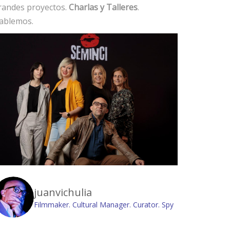
randes proyectos.
Charlas y Talleres
.
ablemos.
juanvichulia
Filmmaker. Cultural Manager. Curator. Spy