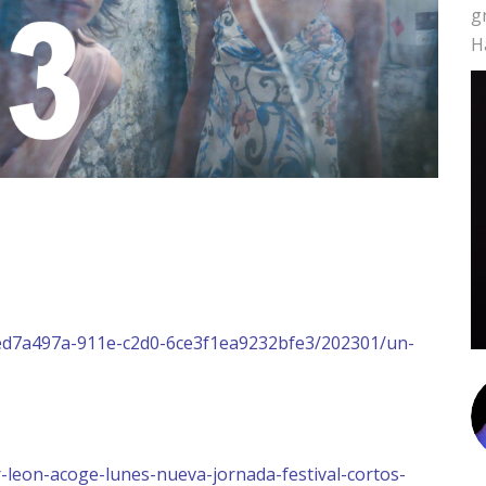
g
H
zed7a497a-911e-c2d0-6ce3f1ea9232bfe3/202301/un-
tar-leon-acoge-lunes-nueva-jornada-festival-cortos-