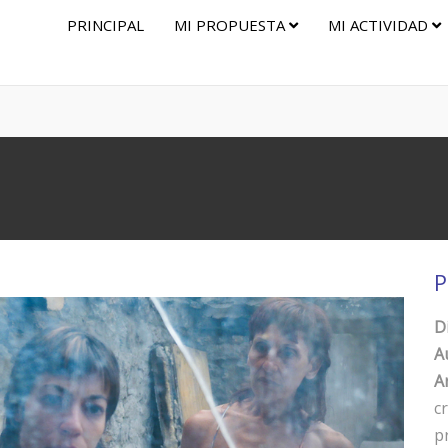
PRINCIPAL
MI PROPUESTA
MI ACTIVIDAD
P
D
A
Ar
c
p