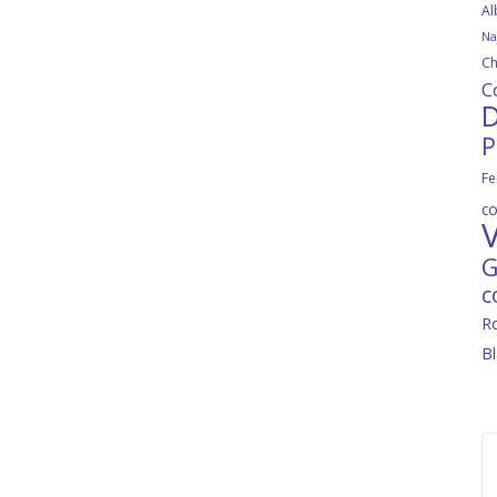
Al
Na
Ch
C
D
P
Fe
c
V
G
c
R
B