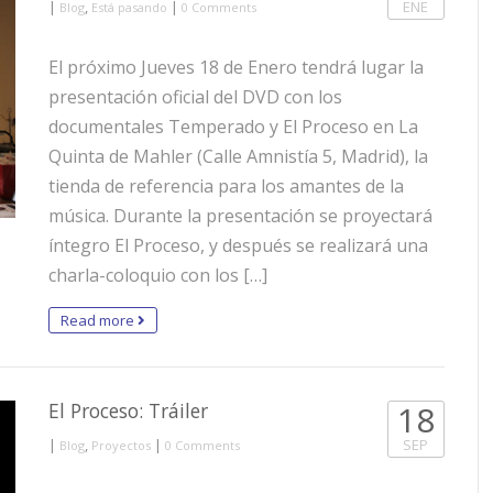
|
,
|
ENE
Blog
Está pasando
0 Comments
El próximo Jueves 18 de Enero tendrá lugar la
presentación oficial del DVD con los
documentales Temperado y El Proceso en La
Quinta de Mahler (Calle Amnistía 5, Madrid), la
tienda de referencia para los amantes de la
música. Durante la presentación se proyectará
íntegro El Proceso, y después se realizará una
charla-coloquio con los […]
Read more
El Proceso: Tráiler
18
|
,
|
SEP
Blog
Proyectos
0 Comments