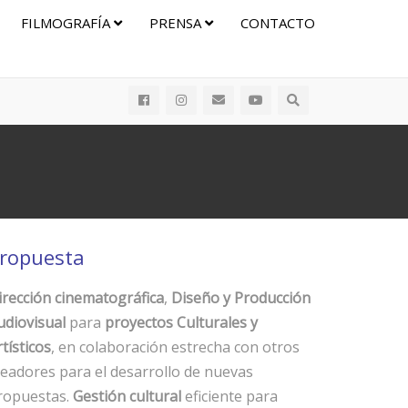
FILMOGRAFÍA
PRENSA
CONTACTO
ropuesta
irección cinematográfica
,
Diseño y Producción
udiovisual
para
proyectos Culturales y
tísticos
, en colaboración estrecha con otros
readores para el desarrollo de nuevas
ropuestas.
Gestión cultural
eficiente para