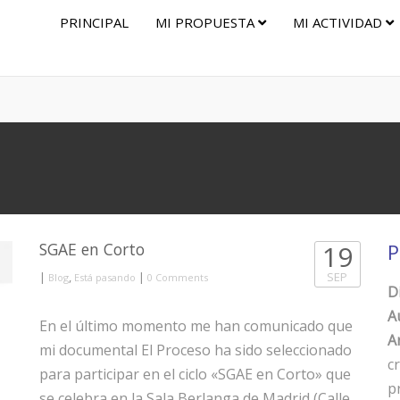
PRINCIPAL
MI PROPUESTA
MI ACTIVIDAD
SGAE en Corto
19
P
|
,
|
SEP
Blog
Está pasando
0 Comments
D
A
En el último momento me han comunicado que
Ar
mi documental El Proceso ha sido seleccionado
c
para participar en el ciclo «SGAE en Corto» que
p
se celebra en la Sala Berlanga de Madrid (Calle