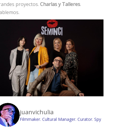
randes proyectos.
Charlas y Talleres
.
ablemos.
juanvichulia
Filmmaker. Cultural Manager. Curator. Spy