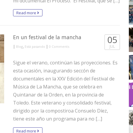
mi documental El Proceso. El Festival, que se […]
Read more
En un festival de la mancha
05
|
,
|
JUL
Blog
Está pasando
0 Comments
Sigue el verano, continúan las proyecciones. Es
esta ocasión, inaugurando seccón de
documentales en la XXV Edición del Festival de
Música de La Mancha, que se celebra en
Quintanar de la Orden, en la provincia de
Toledo. Este veterano y consolidado festival,
dirigido por la compostiroa Consuelo Díez,
tiene este año un programa para no […]
Read more