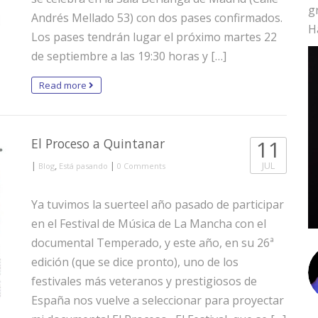
g
Andrés Mellado 53) con dos pases confirmados.
H
Los pases tendrán lugar el próximo martes 22
de septiembre a las 19:30 horas y […]
Read more
El Proceso a Quintanar
11
|
,
|
JUL
Blog
Está pasando
0 Comments
Ya tuvimos la suerteel año pasado de participar
en el Festival de Música de La Mancha con el
documental Temperado, y este año, en su 26ª
edición (que se dice pronto), uno de los
festivales más veteranos y prestigiosos de
España nos vuelve a seleccionar para proyectar