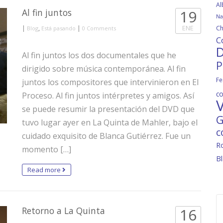
Al
Al fin juntos
19
Na
|
,
|
ENE
Ch
Blog
Está pasando
0 Comments
C
D
Al fin juntos los dos documentales que he
P
dirigido sobre música contemporánea. Al fin
Fe
juntos los compositores que intervinieron en El
c
Proceso. Al fin juntos intérpretes y amigos. Así
V
se puede resumir la presentación del DVD que
G
tuvo lugar ayer en La Quinta de Mahler, bajo el
c
cuidado exquisito de Blanca Gutiérrez. Fue un
R
momento […]
B
Read more
Retorno a La Quinta
16