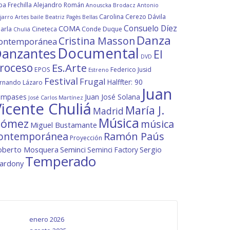
ba Frechilla
Alejandro Román
Anouscka Brodacz
Antonio
Carolina Cerezo Dávila
jarro
Artes
baile
Beatriz Pagès
Bellas
Consuelo Díez
COMA
arla
Cineteca
Conde Duque
Chuliá
Danza
Cristina Masson
ontemporánea
Documental
anzantes
El
DVD
roceso
Es.Arte
EPOS
Federico Jusid
Estreno
Festival
Frugal
Halffter: 90
rnando Lázaro
Juan
ompases
Juan José Solana
José Carlos Martínez
icente Chuliá
María J.
Madrid
Música
ómez
música
Miguel Bustamante
ontemporánea
Ramón Paús
Proyección
oberto Mosquera
Seminci
Sergio
Seminci Factory
Temperado
lardony
enero 2026