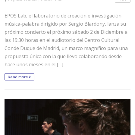
EPOS Lab, el laboratorio de creación e investigación
música-palabra dirigido por Sergio Blardony, lanza su
próximo concierto el próximo sábado 2 de Diciembre a
las 19:30 horas en el audiotorio del Centro Cultural
Conde Duque de Madrid, un marco magnífico para una
propuesta única con la que llevo colaborando desde
hace unos meses en el […]
Read more