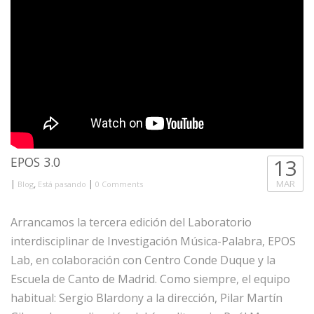
EPOS 3.0
13
|
,
|
MAR
Blog
Está pasando
0 Comments
Arrancamos la tercera edición del Laboratorio
interdisciplinar de Investigación Música-Palabra, EPOS
Lab, en colaboración con Centro Conde Duque y la
Escuela de Canto de Madrid. Como siempre, el equipo
habitual: Sergio Blardony a la dirección, Pilar Martín