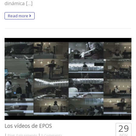
dinámica […]
Read more
Los vídeos de EPOS
29
|
,
|
NOV
Blog
Está pasando
0 Comments