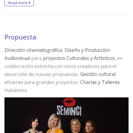
Read more
Propuesta
Dirección cinematográfica
,
Diseño y Producción
Audiovisual
para
proyectos Culturales y Artísticos
, en
colaboración estrecha con otros creadores para el
desarrollo de nuevas propuestas.
Gestión cultural
eficiente para grandes proyectos.
Charlas y Talleres
.
Hablemos.