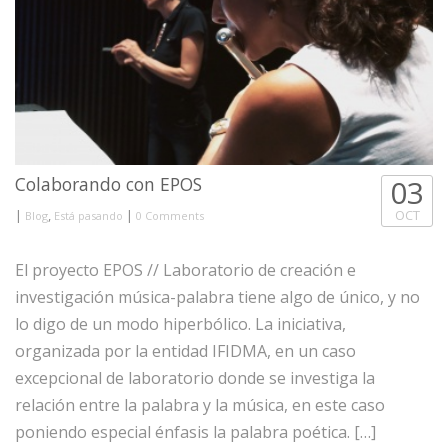
Colaborando con EPOS
03
|
,
|
OCT
Blog
Está pasando
0 Comments
El proyecto EPOS // Laboratorio de creación e
investigación música-palabra tiene algo de único, y no
lo digo de un modo hiperbólico. La iniciativa,
organizada por la entidad IFIDMA, en un caso
excepcional de laboratorio donde se investiga la
relación entre la palabra y la música, en este caso
poniendo especial énfasis la palabra poética. […]