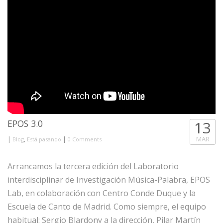
EPOS 3.0
13
|
,
|
MAR
Blog
Está pasando
0 Comments
Arrancamos la tercera edición del Laboratorio
interdisciplinar de Investigación Música-Palabra, EPOS
Lab, en colaboración con Centro Conde Duque y la
Escuela de Canto de Madrid. Como siempre, el equipo
habitual: Sergio Blardony a la dirección, Pilar Martín