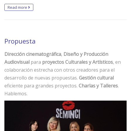
Read more
Propuesta
Dirección cinematográfica
,
Diseño y Producción
Audiovisual
para
proyectos Culturales y Artísticos
, en
colaboración estrecha con otros creadores para el
desarrollo de nuevas propuestas.
Gestión cultural
eficiente para grandes proyectos.
Charlas y Talleres
.
Hablemos.