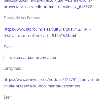
pelicula-documental-director-juan-vicente-chulia-
proyectara-xxxiv-edicion-mostra-valencia_645822
Diario
de
las
Palmas
https://www.laprovincia.es/cultura/2019/12/10/ii-
festival-otono-ofrece-arte-9194154.html
Five
r
“Danzantes” Juan Vicente Chuliá
Cineymax
https://www.cineymax.es/noticias/127741-juan-vicente-
chulia-presenta-su-documental-danzantes
Éter