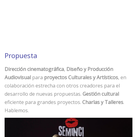
Propuesta
Dirección cinematográfica
,
Diseño y Producción
Audiovisual
para
proyectos Culturales y Artísticos
, en
colaboración estrecha con otros creadores para el
desarrollo de nuevas propuestas.
Gestión cultural
eficiente para grandes proyectos.
Charlas y Talleres
.
Hablemos.