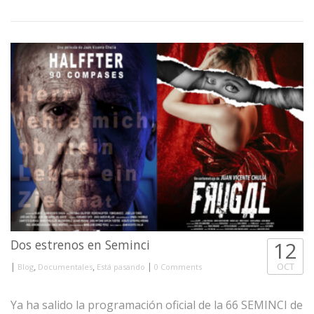
Dos estrenos en Seminci
12
|
,
,
|
OCT
Blog
Documentales
Está pasando
0 Comments
Ya ha salido la programación oficial de la 66 SEMINCI de