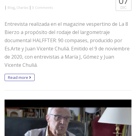
07
|
,
|
DIC
Blog
Charlas
0 Comments
Entrevista realizada en el magazine vespertino de La 8
Bierzo a propósito del rodaje del largometraje
documental HALFFTER: 90 compases, producido por
Es.Arte y Juan Vicente Chuliá. Emitido el 9 de noviembre
de 2020, con entrevistas a María J, Gómez y Juan
Vicente Chuliá.
Read more