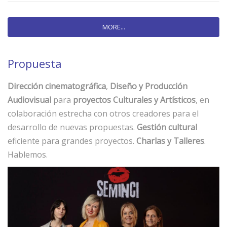
MORE...
Propuesta
Dirección cinematográfica
,
Diseño y Producción
Audiovisual
para
proyectos Culturales y Artísticos
, en
colaboración estrecha con otros creadores para el
desarrollo de nuevas propuestas.
Gestión cultural
eficiente para grandes proyectos.
Charlas y Talleres
.
Hablemos.