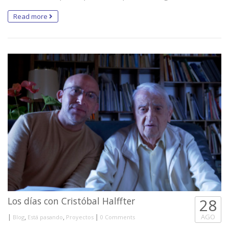
Read more
Los días con Cristóbal Halffter
28
|
,
,
|
AGO
Blog
Está pasando
Proyectos
0 Comments