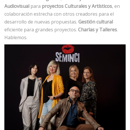
Audiovisual
para
proyectos Culturales y Artísticos
, en
colaboración estrecha con otros creadores para el
desarrollo de nuevas propuestas.
Gestión cultural
eficiente para grandes proyectos.
Charlas y Talleres
.
Hablemos.