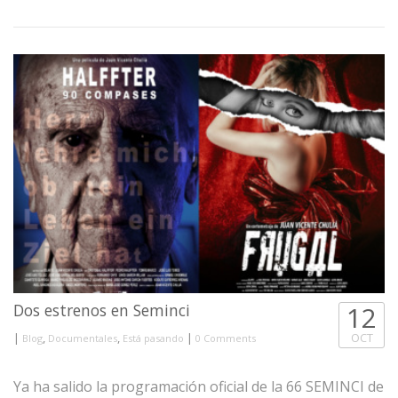
Dos estrenos en Seminci
12
|
,
,
|
OCT
Blog
Documentales
Está pasando
0 Comments
Ya ha salido la programación oficial de la 66 SEMINCI de