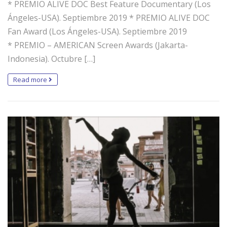
* PREMIO ALIVE DOC Best Feature Documentary (Los
Ángeles-USA). Septiembre 2019 * PREMIO ALIVE DOC
Fan Award (Los Ángeles-USA). Septiembre 2019
* PREMIO – AMERICAN Screen Awards (Jakarta-
Indonesia). Octubre […]
Read more