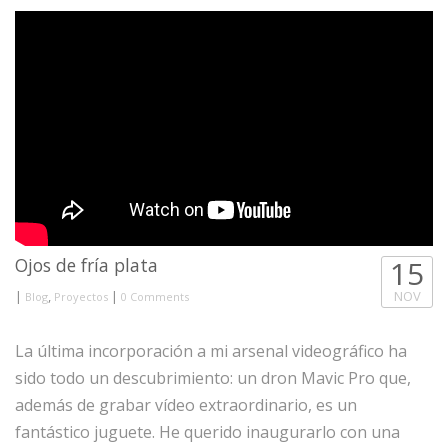
Ojos de fría plata
15
|
,
|
NOV
Blog
Proyectos
0 Comments
La última incorporación a mi arsenal videográfico ha
sido todo un descubrimiento: un dron Mavic Pro que,
además de grabar vídeo extraordinario, es un
fantástico juguete. He querido inaugurarlo con una