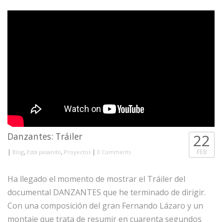
Danzantes: Tráiler
22
|
,
,
|
FEB
Blog
Está pasando
Proyectos
0 Comments
Ha llegado el momento de mostrar el Tráiler del
documental DANZANTES que he terminado de dirigir.
Con una composición del gran Fernando Lázaro y un
montaje que trata de resumir en cuarenta segundos