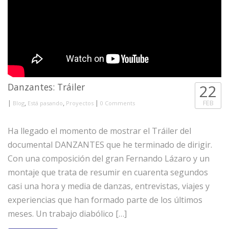
Danzantes: Tráiler
22
|
,
,
|
FEB
Blog
Está pasando
Proyectos
0 Comments
Ha llegado el momento de mostrar el Tráiler del
documental DANZANTES que he terminado de dirigir.
Con una composición del gran Fernando Lázaro y un
montaje que trata de resumir en cuarenta segundos
casi una hora y media de danzas, entrevistas, viajes y
experiencias que han formado parte de los últimos
meses. Un trabajo diabólico […]