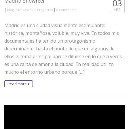
Madrid Showreel
03
|
,
,
|
ABR
Blog
Está pasando
Proyectos
0 Comments
Madrid es una ciudad visualmente estimulante:
histórica, montañosa, voluble, muy viva. En todos mis
documentales ha tenido un protagonismo
determinante, hasta el punto de que en algunos de
ellos el tema principal parece diluirse en lo que a veces
es una carta de amor a la ciudad. En realidad utilizo
mucho el entorno urbano porque […]
Read more