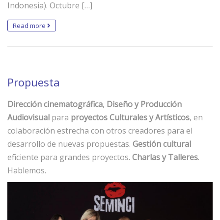
Indonesia). Octubre […]
Read more
Propuesta
Dirección cinematográfica
,
Diseño y Producción
Audiovisual
para
proyectos Culturales y Artísticos
, en
colaboración estrecha con otros creadores para el
desarrollo de nuevas propuestas.
Gestión cultural
eficiente para grandes proyectos.
Charlas y Talleres
.
Hablemos.