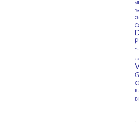
Al
Na
Ch
C
D
P
Fe
c
V
G
c
R
B