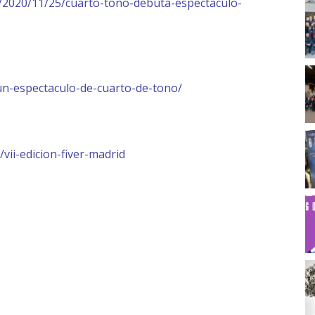
/2020/11/25/cuarto-tono-debuta-espectaculo-
-un-espectaculo-de-cuarto-de-tono/
vii-edicion-fiver-madrid