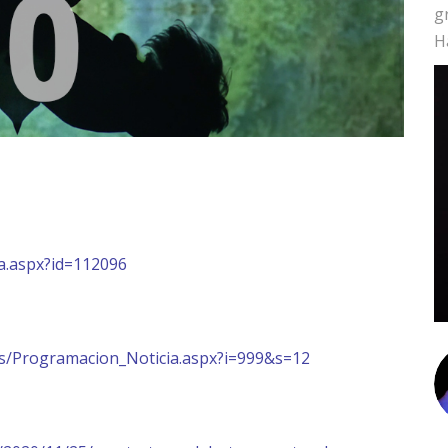
g
H
a.aspx?id=112096
es/Programacion_Noticia.aspx?i=999&s=12