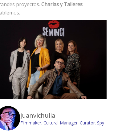
randes proyectos.
Charlas y Talleres
.
ablemos.
juanvichulia
Filmmaker. Cultural Manager. Curator. Spy