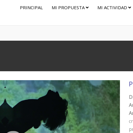
PRINCIPAL
MI PROPUESTA
MI ACTIVIDAD
P
D
A
Ar
c
p