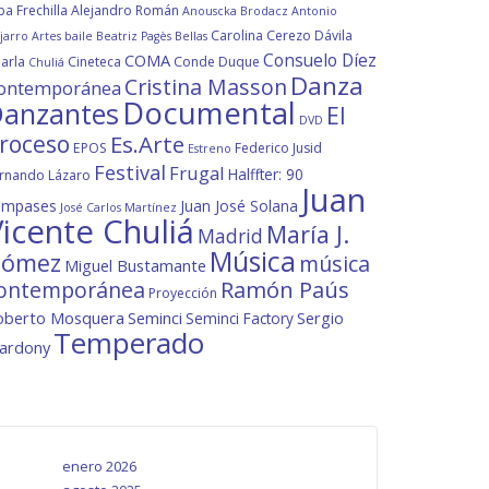
ba Frechilla
Alejandro Román
Anouscka Brodacz
Antonio
Carolina Cerezo Dávila
jarro
Artes
baile
Beatriz Pagès
Bellas
Consuelo Díez
COMA
arla
Cineteca
Conde Duque
Chuliá
Danza
Cristina Masson
ontemporánea
Documental
anzantes
El
DVD
roceso
Es.Arte
EPOS
Federico Jusid
Estreno
Festival
Frugal
Halffter: 90
rnando Lázaro
Juan
ompases
Juan José Solana
José Carlos Martínez
icente Chuliá
María J.
Madrid
Música
ómez
música
Miguel Bustamante
ontemporánea
Ramón Paús
Proyección
oberto Mosquera
Seminci
Sergio
Seminci Factory
Temperado
lardony
enero 2026