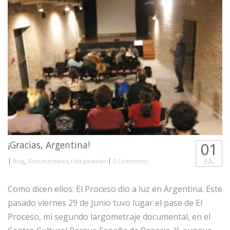
¡Gracias, Argentina!
01
|
,
,
|
JUL
Blog
Documentales
Está pasando
0 Comments
Como dicen ellos: El Proceso dio a luz en Argentina. Este
pasado viernes 29 de Junio tuvo lugar el pase de El
Proceso, mi segundo largometraje documental, en el