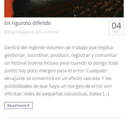
En riguroso diferido
04
|
,
|
DIC
Blog
Está pasando
0 Comments
Dentro del ingente volumen de trabajo que implica
gestionar, coordinar, producir, registrar y comunicar
un festival (suena incluso peor cuando lo pongo todo
junto) hay poco margen para el error. Cualquier
desajuste se convertirá en un efecto cascada. Y las
posibilidades de que haya un margen de error son
infinitas: miles de pequeñas casuísticas, todas […]
Read more