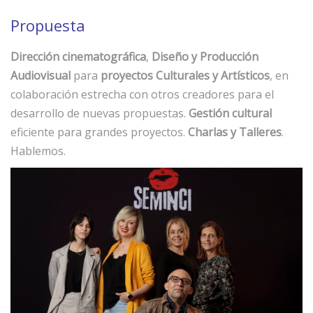
Propuesta
Dirección cinematográfica
,
Diseño y Producción
Audiovisual
para
proyectos Culturales y Artísticos
, en
colaboración estrecha con otros creadores para el
desarrollo de nuevas propuestas.
Gestión cultural
eficiente para grandes proyectos.
Charlas y Talleres
.
Hablemos.