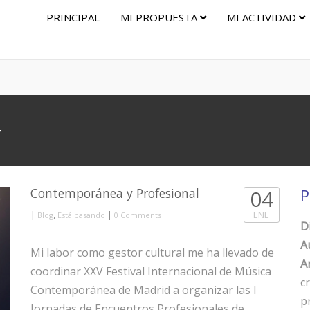
PRINCIPAL
MI PROPUESTA
MI ACTIVIDAD
4
Contemporánea y Profesional
04
P
|
,
|
ENE
Blog
Está pasando
0 Comments
D
A
Mi labor como gestor cultural me ha llevado de
Ar
coordinar XXV Festival Internacional de Música
c
Contemporánea de Madrid a organizar las I
p
Jornadas de Encuentros Profesionales de