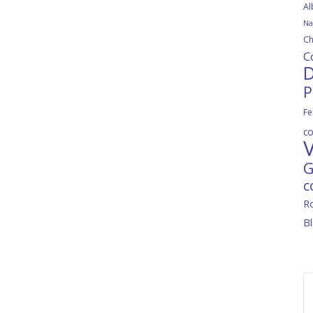
Al
Na
Ch
C
D
P
Fe
c
V
G
c
R
B