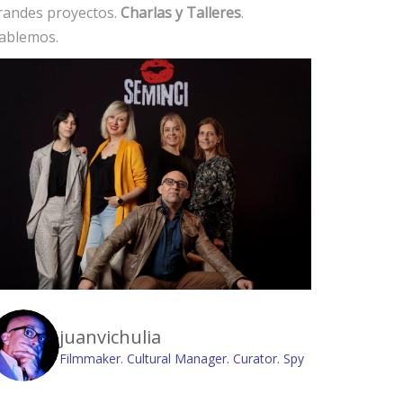
randes proyectos.
Charlas y Talleres
.
ablemos.
juanvichulia
Filmmaker. Cultural Manager. Curator. Spy