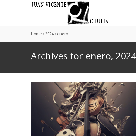
Home
\
2024
\
enero
Archives for enero, 202