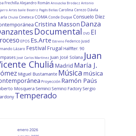
ba Frechilla
Alejandro Román
Anouscka Brodacz
Antonio
Carolina Cerezo Dávila
jarro
Artes
baile
Beatriz Pagès
Bellas
Consuelo Díez
COMA
arla
Cineteca
Conde Duque
Chuliá
Danza
Cristina Masson
ontemporánea
Documental
anzantes
El
DVD
roceso
Es.Arte
EPOS
Federico Jusid
Estreno
Festival
Frugal
Halffter: 90
rnando Lázaro
Juan
ompases
Juan José Solana
José Carlos Martínez
icente Chuliá
María J.
Madrid
Música
ómez
música
Miguel Bustamante
ontemporánea
Ramón Paús
Proyección
oberto Mosquera
Seminci
Sergio
Seminci Factory
Temperado
lardony
enero 2026