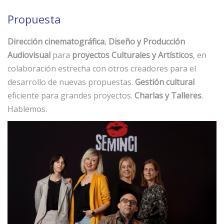
Propuesta
Dirección cinematográfica
,
Diseño y Producción
Audiovisual
para
proyectos Culturales y Artísticos
, en
colaboración estrecha con otros creadores para el
desarrollo de nuevas propuestas.
Gestión cultural
eficiente para grandes proyectos.
Charlas y Talleres
.
Hablemos.