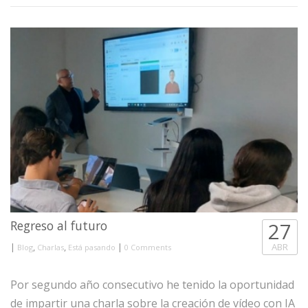
Regreso al futuro
27
|
,
,
|
ABR
Blog
Charlas
Está pasando
0 Comments
Por segundo año consecutivo he tenido la oportunidad
de impartir una charla sobre la creación de vídeo con IA