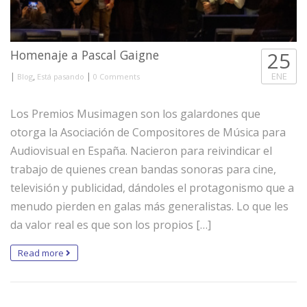
Homenaje a Pascal Gaigne
25
|
,
|
ENE
Blog
Está pasando
0 Comments
Los Premios Musimagen son los galardones que
otorga la Asociación de Compositores de Música para
Audiovisual en España. Nacieron para reivindicar el
trabajo de quienes crean bandas sonoras para cine,
televisión y publicidad, dándoles el protagonismo que a
menudo pierden en galas más generalistas. Lo que les
da valor real es que son los propios […]
Read more