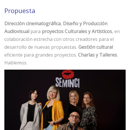
Propuesta
Dirección cinematográfica
,
Diseño y Producción
Audiovisual
para
proyectos Culturales y Artísticos
, en
colaboración estrecha con otros creadores para el
desarrollo de nuevas propuestas.
Gestión cultural
eficiente para grandes proyectos.
Charlas y Talleres
.
Hablemos.