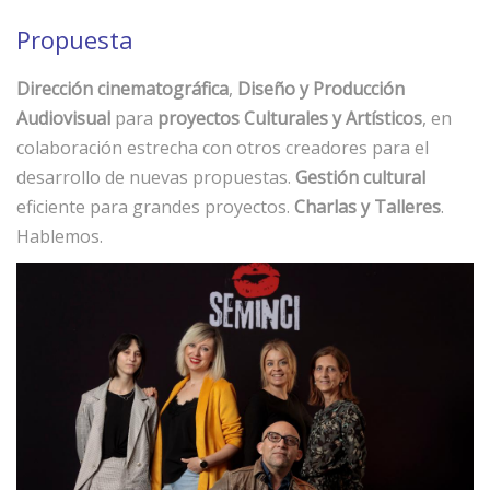
Propuesta
Dirección cinematográfica
,
Diseño y Producción
Audiovisual
para
proyectos Culturales y Artísticos
, en
colaboración estrecha con otros creadores para el
desarrollo de nuevas propuestas.
Gestión cultural
eficiente para grandes proyectos.
Charlas y Talleres
.
Hablemos.