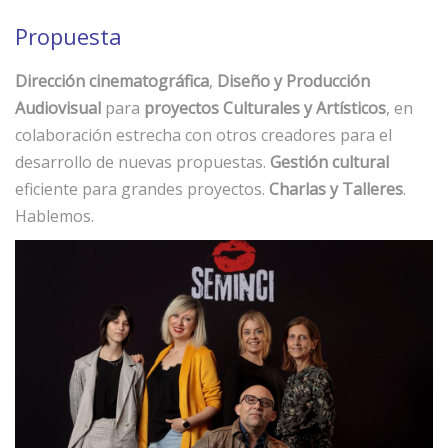
Propuesta
Dirección cinematográfica
,
Diseño y Producción
Audiovisual
para
proyectos Culturales y Artísticos
, en
colaboración estrecha con otros creadores para el
desarrollo de nuevas propuestas.
Gestión cultural
eficiente para grandes proyectos.
Charlas y Talleres
.
Hablemos.