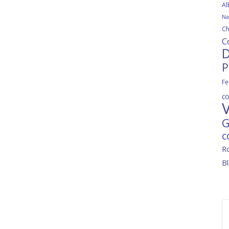
Al
Na
Ch
C
D
P
Fe
c
V
G
c
R
B