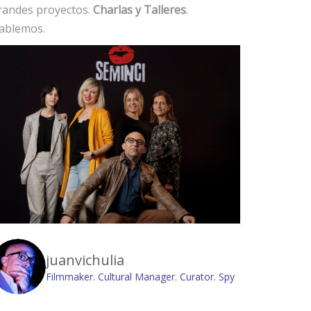
randes proyectos.
Charlas y Talleres
.
ablemos.
juanvichulia
Filmmaker. Cultural Manager. Curator. Spy