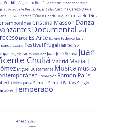
ba Frechilla
Alejandro Román
Anouscka Brodacz
Antonio
Carolina Cerezo Dávila
jarro
Artes
baile
Beatriz Pagès
Bellas
Consuelo Díez
COMA
arla
Cineteca
Conde Duque
Chuliá
Danza
Cristina Masson
ontemporánea
Documental
anzantes
El
DVD
roceso
Es.Arte
EPOS
Federico Jusid
Estreno
Festival
Frugal
Halffter: 90
rnando Lázaro
Juan
ompases
Juan José Solana
José Carlos Martínez
icente Chuliá
María J.
Madrid
Música
ómez
música
Miguel Bustamante
ontemporánea
Ramón Paús
Proyección
oberto Mosquera
Seminci
Sergio
Seminci Factory
Temperado
lardony
enero 2026