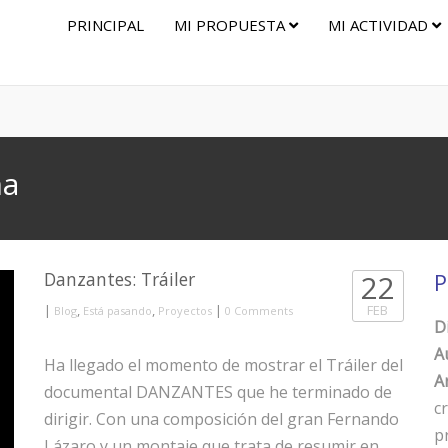
PRINCIPAL
MI PROPUESTA
MI ACTIVIDAD
ña
Danzantes: Tráiler
22
P
|
,
,
|
FEB
Blog
Está pasando
Proyectos
0 Comments
D
A
Ha llegado el momento de mostrar el Tráiler del
Ar
documental DANZANTES que he terminado de
c
dirigir. Con una composición del gran Fernando
p
Lázaro y un montaje que trata de resumir en