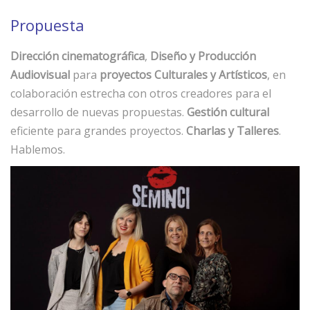
Propuesta
Dirección cinematográfica
,
Diseño y Producción
Audiovisual
para
proyectos Culturales y Artísticos
, en
colaboración estrecha con otros creadores para el
desarrollo de nuevas propuestas.
Gestión cultural
eficiente para grandes proyectos.
Charlas y Talleres
.
Hablemos.