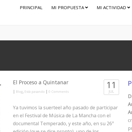
PRINCIPAL
MI PROPUESTA
MI ACTIVIDAD
El Proceso a Quintanar
11
P
|
,
|
JUL
Blog
Está pasando
0 Comments
D
A
Ya tuvimos la suerteel año pasado de participar
Ar
en el Festival de Música de La Mancha con el
c
documental Temperado, y este año, en su 26ª
p
edición (que se dice pronto), uno de los