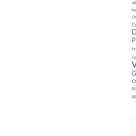
Al
Na
Ch
C
D
P
Fe
c
V
G
c
R
B