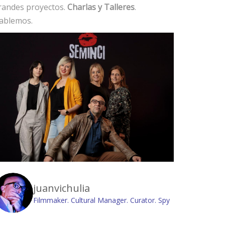
randes proyectos.
Charlas y Talleres
.
ablemos.
juanvichulia
Filmmaker. Cultural Manager. Curator. Spy