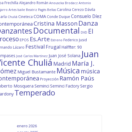
ba Frechilla
Alejandro Román
Anouscka Brodacz
Antonio
Carolina Cerezo Dávila
jarro
Artes
baile
Beatriz Pagès
Bellas
Consuelo Díez
COMA
arla
Cineteca
Conde Duque
Chuliá
Danza
Cristina Masson
ontemporánea
Documental
anzantes
El
DVD
roceso
Es.Arte
EPOS
Federico Jusid
Estreno
Festival
Frugal
Halffter: 90
rnando Lázaro
Juan
ompases
Juan José Solana
José Carlos Martínez
icente Chuliá
María J.
Madrid
Música
ómez
música
Miguel Bustamante
ontemporánea
Ramón Paús
Proyección
oberto Mosquera
Seminci
Sergio
Seminci Factory
Temperado
lardony
enero 2026