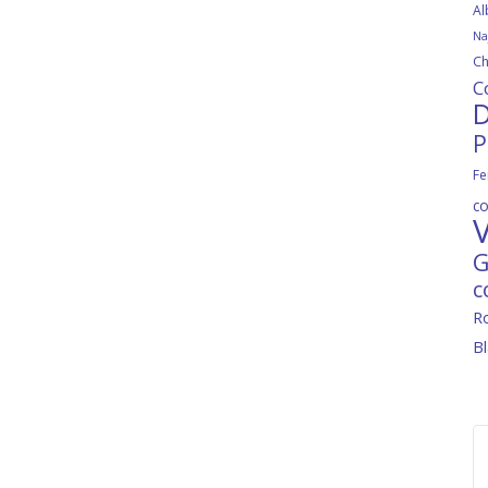
Al
Na
Ch
C
D
P
Fe
c
V
G
c
R
B