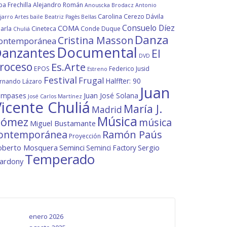
ba Frechilla
Alejandro Román
Anouscka Brodacz
Antonio
Carolina Cerezo Dávila
jarro
Artes
baile
Beatriz Pagès
Bellas
Consuelo Díez
COMA
arla
Cineteca
Conde Duque
Chuliá
Danza
Cristina Masson
ontemporánea
Documental
anzantes
El
DVD
roceso
Es.Arte
EPOS
Federico Jusid
Estreno
Festival
Frugal
Halffter: 90
rnando Lázaro
Juan
ompases
Juan José Solana
José Carlos Martínez
icente Chuliá
María J.
Madrid
Música
ómez
música
Miguel Bustamante
ontemporánea
Ramón Paús
Proyección
oberto Mosquera
Seminci
Sergio
Seminci Factory
Temperado
lardony
enero 2026