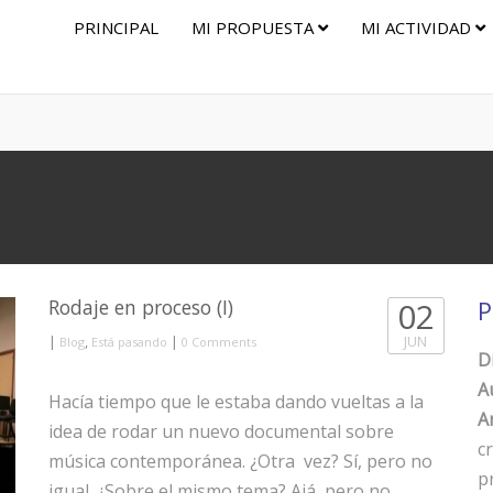
PRINCIPAL
MI PROPUESTA
MI ACTIVIDAD
Rodaje en proceso (I)
02
P
|
,
|
JUN
Blog
Está pasando
0 Comments
D
A
Hacía tiempo que le estaba dando vueltas a la
Ar
idea de rodar un nuevo documental sobre
c
música contemporánea. ¿Otra vez? Sí, pero no
p
igual. ¿Sobre el mismo tema? Ajá, pero no