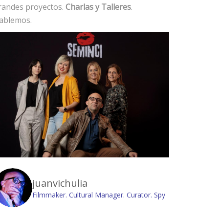
randes proyectos.
Charlas y Talleres
.
ablemos.
juanvichulia
Filmmaker. Cultural Manager. Curator. Spy