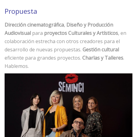
Propuesta
Dirección cinematográfica
,
Diseño y Producción
Audiovisual
para
proyectos Culturales y Artísticos
, en
colaboración estrecha con otros creadores para el
desarrollo de nuevas propuestas.
Gestión cultural
eficiente para grandes proyectos.
Charlas y Talleres
.
Hablemos.