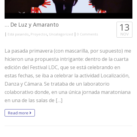
… De Luz y Amaranto
13
|
,
,
|
NOV
Está pasando
Proyectos
Uncategorized
0 Comments
La pasada primavera (con mascarilla, por supuesto) me
hicieron una propuesta intrigante: dentro de la cuarta
edición del Festival LDC, que se está celebrando en
estas fechas, se iba a celebrar la actividad Localización,
Danza y Cámara. Se trataba de un laboratorio
colaborativo donde, en una única jornada maratoniana
en una de las salas de […]
Read more