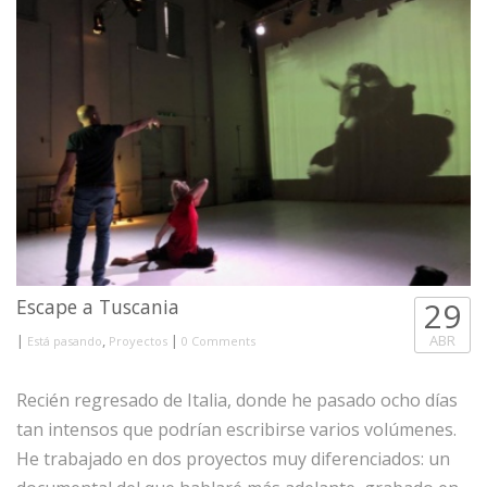
Escape a Tuscania
29
|
,
|
ABR
Está pasando
Proyectos
0 Comments
Recién regresado de Italia, donde he pasado ocho días
tan intensos que podrían escribirse varios volúmenes.
He trabajado en dos proyectos muy diferenciados: un