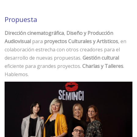
Propuesta
Dirección cinematográfica
,
Diseño y Producción
Audiovisual
para
proyectos Culturales y Artísticos
, en
colaboración estrecha con otros creadores para el
desarrollo de nuevas propuestas.
Gestión cultural
eficiente para grandes proyectos.
Charlas y Talleres
.
Hablemos.