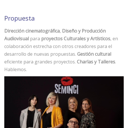
Propuesta
Dirección cinematográfica
,
Diseño y Producción
Audiovisual
para
proyectos Culturales y Artísticos
, en
colaboración estrecha con otros creadores para el
desarrollo de nuevas propuestas.
Gestión cultural
eficiente para grandes proyectos.
Charlas y Talleres
.
Hablemos.