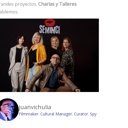
randes proyectos.
Charlas y Talleres
.
ablemos.
juanvichulia
Filmmaker. Cultural Manager. Curator. Spy