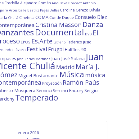
ba Frechilla
Alejandro Román
Anouscka Brodacz
Antonio
Carolina Cerezo Dávila
jarro
Artes
baile
Beatriz Pagès
Bellas
Consuelo Díez
COMA
arla
Cineteca
Conde Duque
Chuliá
Danza
Cristina Masson
ontemporánea
Documental
anzantes
El
DVD
roceso
Es.Arte
EPOS
Federico Jusid
Estreno
Festival
Frugal
Halffter: 90
rnando Lázaro
Juan
ompases
Juan José Solana
José Carlos Martínez
icente Chuliá
María J.
Madrid
Música
ómez
música
Miguel Bustamante
ontemporánea
Ramón Paús
Proyección
oberto Mosquera
Seminci
Sergio
Seminci Factory
Temperado
lardony
enero 2026