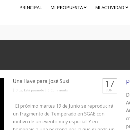
PRINCIPAL
MI PROPUESTA
MI ACTIVIDAD
Una llave para José Susi
17
P
|
,
|
JUN
Blog
Está pasando
0 Comments
D
A
El próximo martes 19 de Junio se reproducirá
Ar
un fragmento de Temperado en SGAE con
c
motivo de un evento muy especial. Y en
p
homenaje a una persona por la que guardo un