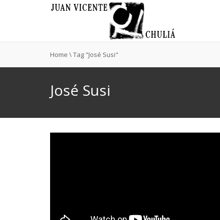
Home
\
Tag "José Susi"
José Susi