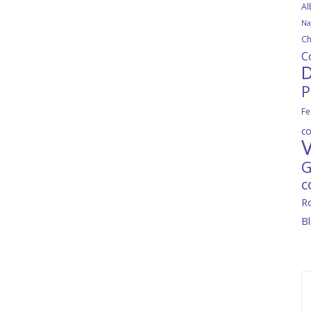
Al
Na
Ch
C
D
P
Fe
c
V
G
c
R
B