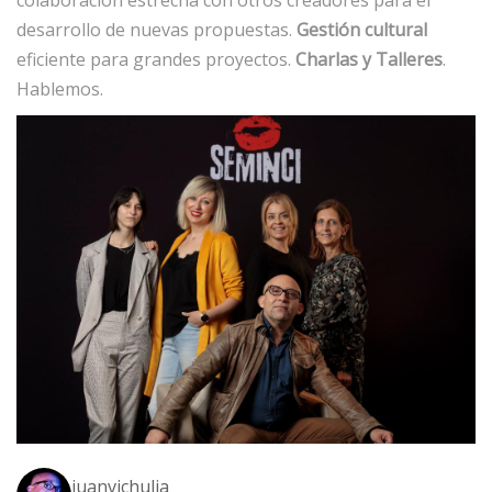
colaboración estrecha con otros creadores para el
desarrollo de nuevas propuestas.
Gestión cultural
eficiente para grandes proyectos.
Charlas y Talleres
.
Hablemos.
juanvichulia