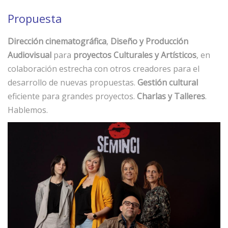
Propuesta
Dirección cinematográfica
,
Diseño y Producción
Audiovisual
para
proyectos Culturales y Artísticos
, en
colaboración estrecha con otros creadores para el
desarrollo de nuevas propuestas.
Gestión cultural
eficiente para grandes proyectos.
Charlas y Talleres
.
Hablemos.