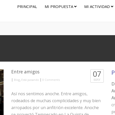
PRINCIPAL
MI PROPUESTA
MI ACTIVIDAD
Entre amigos
07
P
|
,
|
MAY
Blog
Está pasando
0 Comments
D
A
Así nos sentimos anoche. Entre amigos,
Ar
rodeados de muchas complicidades y muy bien
c
arropados por un anfitrión excelente. Anoche
p
se proyectó Temperado en La Quinta de