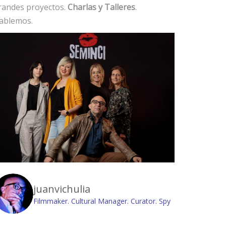
randes proyectos.
Charlas y Talleres
.
ablemos.
juanvichulia
Filmmaker. Cultural Manager. Curator. Spy