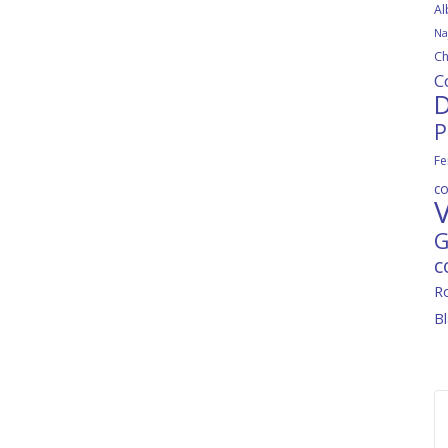
Al
Na
Ch
C
D
P
Fe
c
V
G
c
R
B