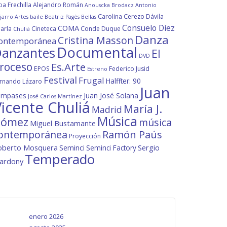
ba Frechilla
Alejandro Román
Anouscka Brodacz
Antonio
Carolina Cerezo Dávila
jarro
Artes
baile
Beatriz Pagès
Bellas
Consuelo Díez
COMA
arla
Cineteca
Conde Duque
Chuliá
Danza
Cristina Masson
ontemporánea
Documental
anzantes
El
DVD
roceso
Es.Arte
EPOS
Federico Jusid
Estreno
Festival
Frugal
Halffter: 90
rnando Lázaro
Juan
ompases
Juan José Solana
José Carlos Martínez
icente Chuliá
María J.
Madrid
Música
ómez
música
Miguel Bustamante
ontemporánea
Ramón Paús
Proyección
oberto Mosquera
Seminci
Sergio
Seminci Factory
Temperado
lardony
enero 2026