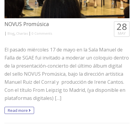
NOVUS Promúsica
28
|
,
|
MAY
Blog
Charlas
0 Comments
El pasado miércoles 17 de mayo en la Sala Manuel de
Falla de SGAE fui invitado a moderar un coloquio dentro
de la presentación-concierto del último álbum digital
del sello NOVUS Promúsica, bajo la dirección artística
Manuel Ruiz del Corral y producción de Irene Cantos.
Con el título From Leipzig to Madrid, (ya disponible en
plataformas digitales) […]
Read more