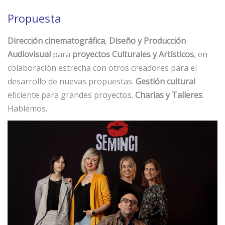
Propuesta
Dirección cinematográfica
,
Diseño y Producción
Audiovisual
para
proyectos Culturales y Artísticos
, en
colaboración estrecha con otros creadores para el
desarrollo de nuevas propuestas.
Gestión cultural
eficiente para grandes proyectos.
Charlas y Talleres
.
Hablemos.