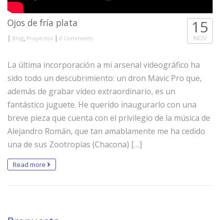
Ojos de fría plata
15
|
,
|
NOV
Blog
Proyectos
0 Comments
La última incorporación a mi arsenal videográfico ha
sido todo un descubrimiento: un dron Mavic Pro que,
además de grabar vídeo extraordinario, es un
fantástico juguete. He querido inaugurarlo con una
breve pieza que cuenta con el privilegio de la música de
Alejandro Román, que tan amablamente me ha cedido
una de sus Zootropías (Chacona) […]
Read more