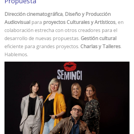
Propuesta
Dirección cinematográfica
,
Diseño y Producción
Audiovisual
para
proyectos Culturales y Artísticos
, en
colaboración estrecha con otros creadores para el
desarrollo de nuevas propuestas.
Gestión cultural
eficiente para grandes proyectos.
Charlas y Talleres
.
Hablemos.