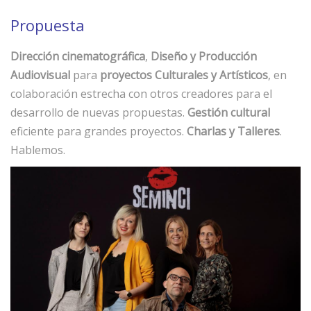
Propuesta
Dirección cinematográfica
,
Diseño y Producción
Audiovisual
para
proyectos Culturales y Artísticos
, en
colaboración estrecha con otros creadores para el
desarrollo de nuevas propuestas.
Gestión cultural
eficiente para grandes proyectos.
Charlas y Talleres
.
Hablemos.