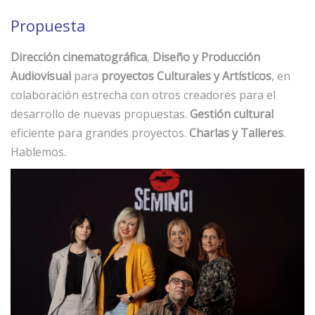
Propuesta
Dirección cinematográfica
,
Diseño y Producción
Audiovisual
para
proyectos Culturales y Artísticos
, en
colaboración estrecha con otros creadores para el
desarrollo de nuevas propuestas.
Gestión cultural
eficiente para grandes proyectos.
Charlas y Talleres
.
Hablemos.