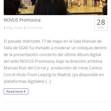
NOVUS Promúsica
28
|
,
|
MAY
Blog
Charlas
0 Comments
El pasado miércoles 17 de mayo en la Sala Manuel de
Falla de SGAE fui invitado a moderar un coloquio dentro
de la presentación-concierto del último álbum digital
del sello NOVUS Promúsica, bajo la dirección artística
Manuel Ruiz del Corral y producción de Irene Cantos.
Con el título From Leipzig to Madrid, (ya disponible en
plataformas digitales) […]
Read more