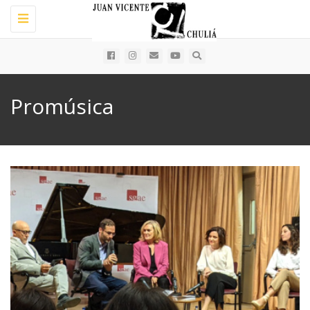
Toggle
navigation
Promúsica