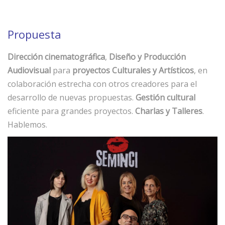
Propuesta
Dirección cinematográfica
,
Diseño y Producción
Audiovisual
para
proyectos Culturales y Artísticos
, en
colaboración estrecha con otros creadores para el
desarrollo de nuevas propuestas.
Gestión cultural
eficiente para grandes proyectos.
Charlas y Talleres
.
Hablemos.