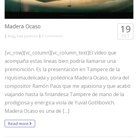
Madera Ocaso
19
|
,
|
OCT
Blog
Está pasando
0 Comments
[vc_row][vc_column][vc_column_text]El vídeo que
acompaña estas líneas bien podría llamarse una
premonición. Es la presentación en Tampere de la
riquísima,delicada y poliédrica Madera Ocaso, obra del
compositor Ramón Paús que me apasiona y que acabó
viajando hasta la finlandesa Tampere de mano de la
prodigiosa y enérgica viola de Yuval Gotlibovich.
Madera Ocaso es una de […]
Read more