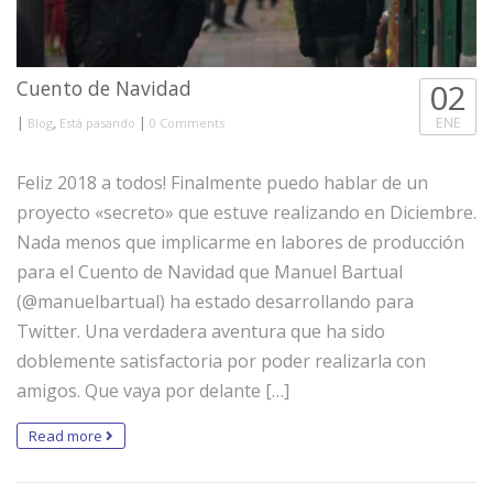
Cuento de Navidad
02
|
,
|
ENE
Blog
Está pasando
0 Comments
Feliz 2018 a todos! Finalmente puedo hablar de un
proyecto «secreto» que estuve realizando en Diciembre.
Nada menos que implicarme en labores de producción
para el Cuento de Navidad que Manuel Bartual
(@manuelbartual) ha estado desarrollando para
Twitter. Una verdadera aventura que ha sido
doblemente satisfactoria por poder realizarla con
amigos. Que vaya por delante […]
Read more