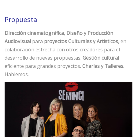
Propuesta
Dirección cinematográfica
,
Diseño y Producción
Audiovisual
para
proyectos Culturales y Artísticos
, en
colaboración estrecha con otros creadores para el
desarrollo de nuevas propuestas.
Gestión cultural
eficiente para grandes proyectos.
Charlas y Talleres
.
Hablemos.