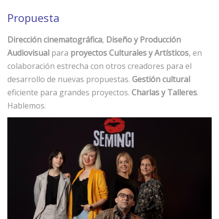
Propuesta
Dirección cinematográfica
,
Diseño y Producción
Audiovisual
para
proyectos Culturales y Artísticos
, en
colaboración estrecha con otros creadores para el
desarrollo de nuevas propuestas.
Gestión cultural
eficiente para grandes proyectos.
Charlas y Talleres
.
Hablemos.