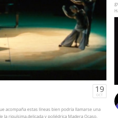
g
H
19
OCT
que acompaña estas líneas bien podría llamarse una
 la riquísima,delicada y poliédrica Madera Ocaso,