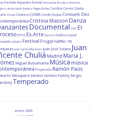
ba Frechilla
Alejandro Román
Anouscka Brodacz
Antonio
Carolina Cerezo Dávila
jarro
Artes
baile
Beatriz Pagès
Bellas
Consuelo Díez
COMA
arla
Cineteca
Conde Duque
Chuliá
Danza
Cristina Masson
ontemporánea
Documental
anzantes
El
DVD
roceso
Es.Arte
EPOS
Federico Jusid
Estreno
Festival
Frugal
Halffter: 90
rnando Lázaro
Juan
ompases
Juan José Solana
José Carlos Martínez
icente Chuliá
María J.
Madrid
Música
ómez
música
Miguel Bustamante
ontemporánea
Ramón Paús
Proyección
oberto Mosquera
Seminci
Sergio
Seminci Factory
Temperado
lardony
enero 2026