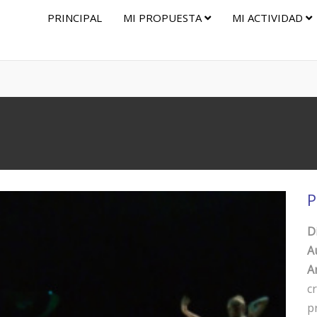
PRINCIPAL
MI PROPUESTA
MI ACTIVIDAD
P
D
A
Ar
c
p