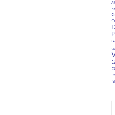
Al
Na
Ch
C
D
P
Fe
c
V
G
c
R
B