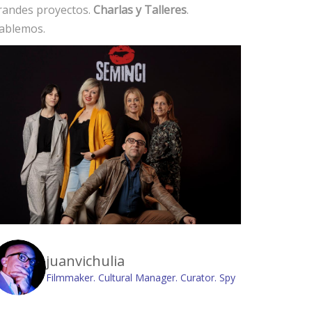
randes proyectos.
Charlas y Talleres
.
ablemos.
juanvichulia
Filmmaker. Cultural Manager. Curator. Spy