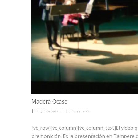
Madera Ocaso
|
,
|
Blog
Está pasando
0 Comments
[vc_row][vc_column][vc_column_text]El vídeo 
premonición. Es la presentación en Tampere de