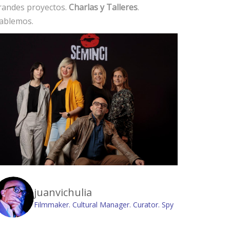
randes proyectos.
Charlas y Talleres
.
ablemos.
juanvichulia
Filmmaker. Cultural Manager. Curator. Spy