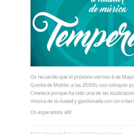
Os recuerdo que el próximo viernes 6 de Mayo
Quinta de Mahler a las 20:00h, con coloquio po
Cineteca porque ha sido una de las localizacio
música de la ciudad y gestionada con un criter
Os esperamos allí!
|
,
|
Blog
Está pasando
mayo 1, 2016 7:04 pm
0 Comments