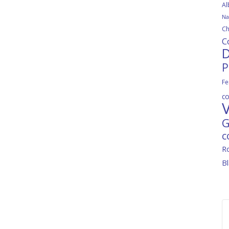
Al
Na
Ch
C
D
P
Fe
c
V
G
c
R
B