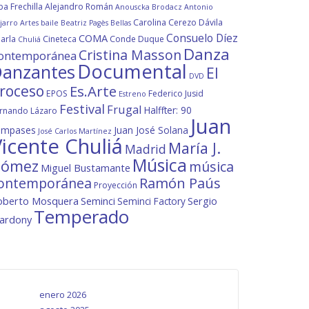
ba Frechilla
Alejandro Román
Anouscka Brodacz
Antonio
Carolina Cerezo Dávila
jarro
Artes
baile
Beatriz Pagès
Bellas
Consuelo Díez
COMA
arla
Cineteca
Conde Duque
Chuliá
Danza
Cristina Masson
ontemporánea
Documental
anzantes
El
DVD
roceso
Es.Arte
EPOS
Federico Jusid
Estreno
Festival
Frugal
Halffter: 90
rnando Lázaro
Juan
ompases
Juan José Solana
José Carlos Martínez
icente Chuliá
María J.
Madrid
Música
ómez
música
Miguel Bustamante
ontemporánea
Ramón Paús
Proyección
oberto Mosquera
Seminci
Sergio
Seminci Factory
Temperado
lardony
enero 2026