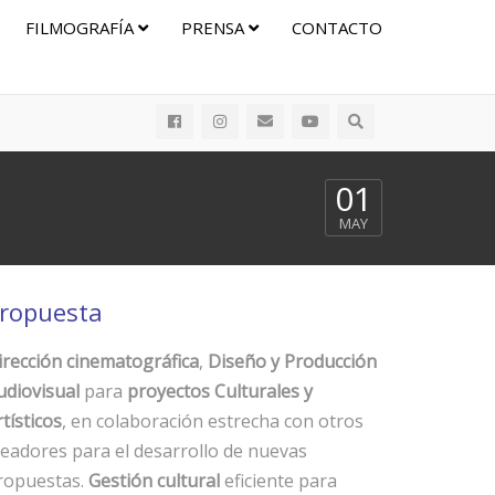
FILMOGRAFÍA
PRENSA
CONTACTO
01
MAY
ropuesta
irección cinematográfica
,
Diseño y Producción
udiovisual
para
proyectos Culturales y
tísticos
, en colaboración estrecha con otros
readores para el desarrollo de nuevas
ropuestas.
Gestión cultural
eficiente para