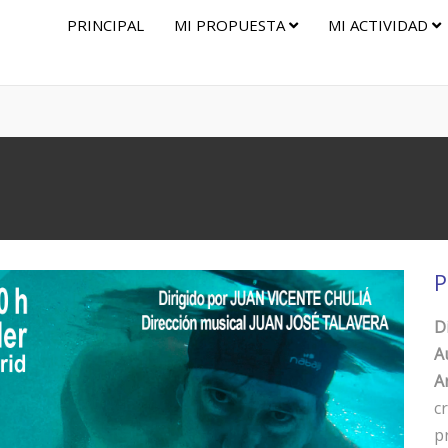
PRINCIPAL
MI PROPUESTA
MI ACTIVIDAD
P
D
A
Ar
c
p