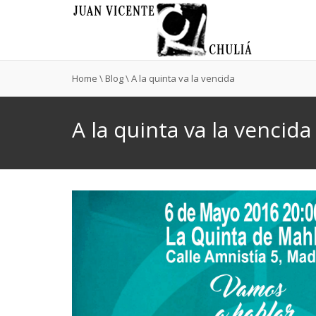
Home
\
Blog
\
A la quinta va la vencida
A la quinta va la vencida