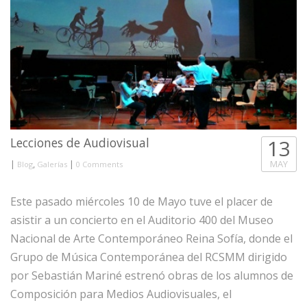
Lecciones de Audiovisual
13
|
,
|
MAY
Blog
Galerías
0 Comments
Este pasado miércoles 10 de Mayo tuve el placer de
asistir a un concierto en el Auditorio 400 del Museo
Nacional de Arte Contemporáneo Reina Sofía, donde el
Grupo de Música Contemporánea del RCSMM dirigido
por Sebastián Mariné estrenó obras de los alumnos de
Composición para Medios Audiovisuales, el