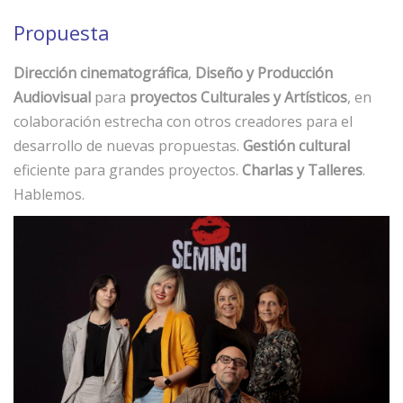
Propuesta
Dirección cinematográfica
,
Diseño y Producción
Audiovisual
para
proyectos Culturales y Artísticos
, en
colaboración estrecha con otros creadores para el
desarrollo de nuevas propuestas.
Gestión cultural
eficiente para grandes proyectos.
Charlas y Talleres
.
Hablemos.