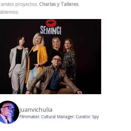
randes proyectos.
Charlas y Talleres
.
ablemos.
juanvichulia
Filmmaker. Cultural Manager. Curator. Spy