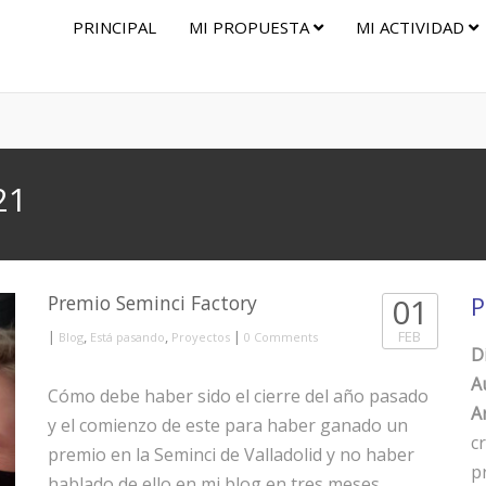
PRINCIPAL
MI PROPUESTA
MI ACTIVIDAD
21
Premio Seminci Factory
01
P
|
,
,
|
FEB
Blog
Está pasando
Proyectos
0 Comments
D
A
Cómo debe haber sido el cierre del año pasado
Ar
y el comienzo de este para haber ganado un
c
premio en la Seminci de Valladolid y no haber
p
hablado de ello en mi blog en tres meses.