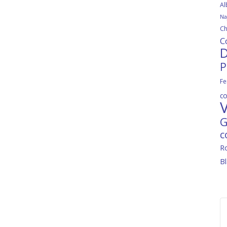
Al
Na
Ch
C
D
P
Fe
c
V
G
c
R
B