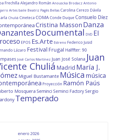
ba Frechilla
Alejandro Román
Anouscka Brodacz
Antonio
Carolina Cerezo Dávila
jarro
Artes
baile
Beatriz Pagès
Bellas
Consuelo Díez
COMA
arla
Cineteca
Conde Duque
Chuliá
Danza
Cristina Masson
ontemporánea
Documental
anzantes
El
DVD
roceso
Es.Arte
EPOS
Federico Jusid
Estreno
Festival
Frugal
Halffter: 90
rnando Lázaro
Juan
ompases
Juan José Solana
José Carlos Martínez
icente Chuliá
María J.
Madrid
Música
ómez
música
Miguel Bustamante
ontemporánea
Ramón Paús
Proyección
oberto Mosquera
Seminci
Sergio
Seminci Factory
Temperado
lardony
enero 2026