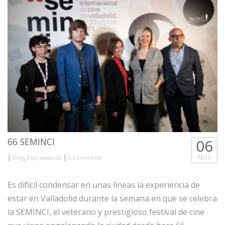
66 SEMINCI
06
|
,
|
NOV
Blog
Está pasando
0 Comments
Es difícil condensar en unas líneas la experiencia de
estar en Valladolid durante la semana en que se celebra
la SEMINCI, el veterano y prestigioso festival de cine