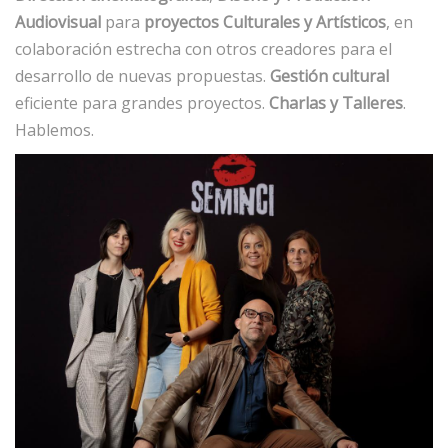
Audiovisual
para
proyectos Culturales y Artísticos
, en
colaboración estrecha con otros creadores para el
desarrollo de nuevas propuestas.
Gestión cultural
eficiente para grandes proyectos.
Charlas y Talleres
.
Hablemos.