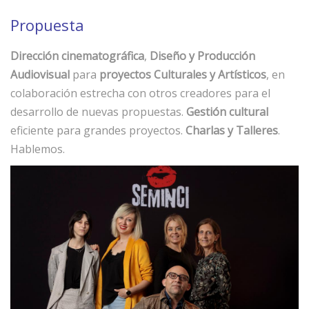
Propuesta
Dirección cinematográfica
,
Diseño y Producción
Audiovisual
para
proyectos Culturales y Artísticos
, en
colaboración estrecha con otros creadores para el
desarrollo de nuevas propuestas.
Gestión cultural
eficiente para grandes proyectos.
Charlas y Talleres
.
Hablemos.