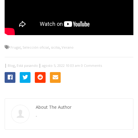
,
,
,
Frugal
Selección oficial
sicilia
Verano
|
,
|
Blog
Está pasando
agosto 5, 2022 10:03 am
0 Comments
About The Author
-