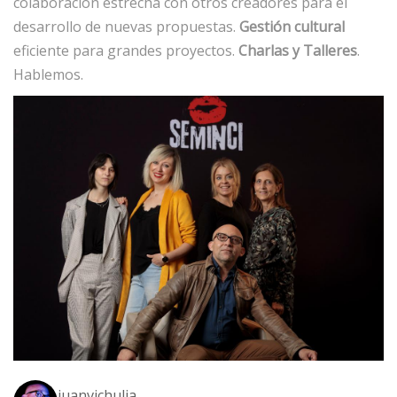
colaboración estrecha con otros creadores para el
desarrollo de nuevas propuestas.
Gestión cultural
eficiente para grandes proyectos.
Charlas y Talleres
.
Hablemos.
juanvichulia