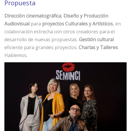
Propuesta
Dirección cinematográfica
,
Diseño y Producción
Audiovisual
para
proyectos Culturales y Artísticos
, en
colaboración estrecha con otros creadores para el
desarrollo de nuevas propuestas.
Gestión cultural
eficiente para grandes proyectos.
Charlas y Talleres
.
Hablemos.