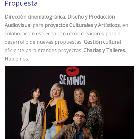
Propuesta
Dirección cinematográfica
,
Diseño y Producción
Audiovisual
para
proyectos Culturales y Artísticos
, en
colaboración estrecha con otros creadores para el
desarrollo de nuevas propuestas.
Gestión cultural
eficiente para grandes proyectos.
Charlas y Talleres
.
Hablemos.