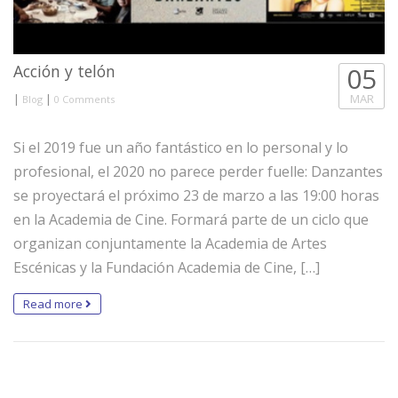
Acción y telón
05
|
|
MAR
Blog
0 Comments
Si el 2019 fue un año fantástico en lo personal y lo
profesional, el 2020 no parece perder fuelle: Danzantes
se proyectará el próximo 23 de marzo a las 19:00 horas
en la Academia de Cine. Formará parte de un ciclo que
organizan conjuntamente la Academia de Artes
Escénicas y la Fundación Academia de Cine, […]
Read more