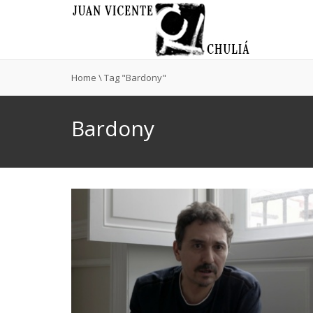
Home
\
Tag "Bardony"
Bardony