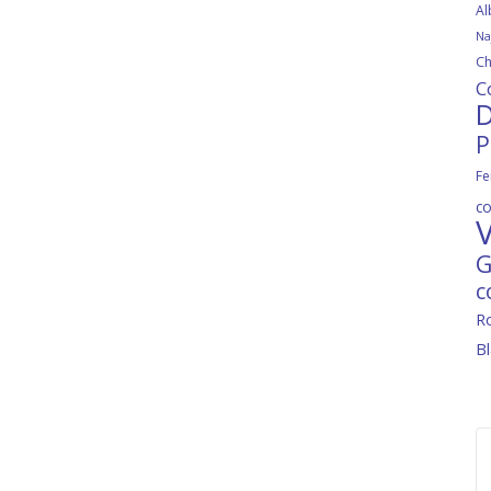
Al
Na
Ch
C
D
P
Fe
c
V
G
c
R
B