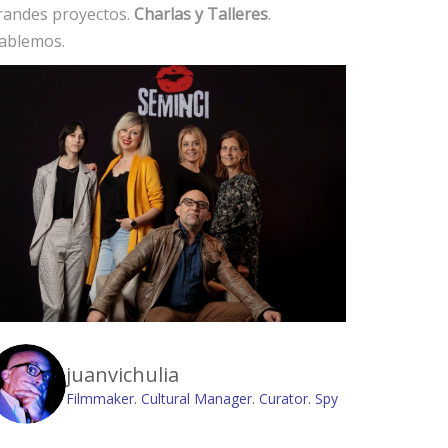
randes proyectos.
Charlas y Talleres
.
ablemos.
juanvichulia
Filmmaker. Cultural Manager. Curator. Spy