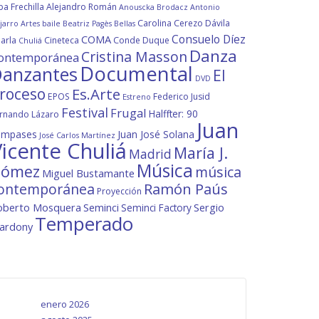
ba Frechilla
Alejandro Román
Anouscka Brodacz
Antonio
Carolina Cerezo Dávila
jarro
Artes
baile
Beatriz Pagès
Bellas
Consuelo Díez
COMA
arla
Cineteca
Conde Duque
Chuliá
Danza
Cristina Masson
ontemporánea
Documental
anzantes
El
DVD
roceso
Es.Arte
EPOS
Federico Jusid
Estreno
Festival
Frugal
Halffter: 90
rnando Lázaro
Juan
ompases
Juan José Solana
José Carlos Martínez
icente Chuliá
María J.
Madrid
Música
ómez
música
Miguel Bustamante
ontemporánea
Ramón Paús
Proyección
oberto Mosquera
Seminci
Sergio
Seminci Factory
Temperado
lardony
enero 2026