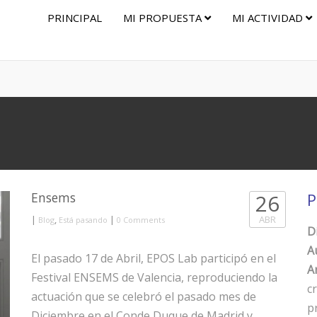
PRINCIPAL
MI PROPUESTA
MI ACTIVIDAD
Ensems
26
P
|
,
|
ABR
Blog
Está pasando
0 Comments
D
A
El pasado 17 de Abril, EPOS Lab participó en el
Ar
Festival ENSEMS de Valencia, reproduciendo la
c
actuación que se celebró el pasado mes de
p
Diciembre en el Conde Duque de Madrid y