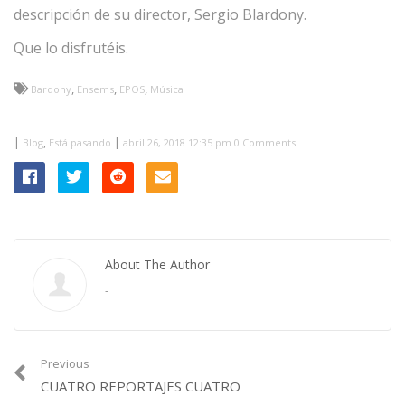
descripción de su director, Sergio Blardony.
Que lo disfrutéis.
,
,
,
Bardony
Ensems
EPOS
Música
|
,
|
Blog
Está pasando
abril 26, 2018 12:35 pm
0 Comments
About The Author
-
Previous
CUATRO REPORTAJES CUATRO